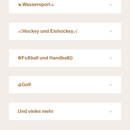
🏊
Wassersport
🚣
🏑
Hockey und Eishockey
🏒
⚽
Fußball und Handball
🏐
⛳
Golf
Und vieles mehr