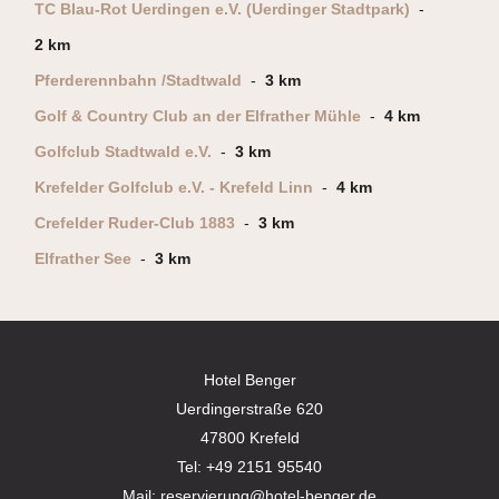
TC Blau-Rot Uerdingen e.V. (Uerdinger Stadtpark)
-
2 km
Pferderennbahn /Stadtwald
-
3 km
Golf & Country Club an der Elfrather Mühle
-
4 km
Golfclub Stadtwald e.V.
-
3 km
Krefelder Golfclub e.V. - Krefeld Linn
-
4 km
Crefelder Ruder-Club 1883
-
3 km
Elfrather See
-
3 km
Hotel Benger
Uerdingerstraße 620
47800 Krefeld
Tel:
+49 2151 95540
Mail:
reservierung@hotel-benger.de