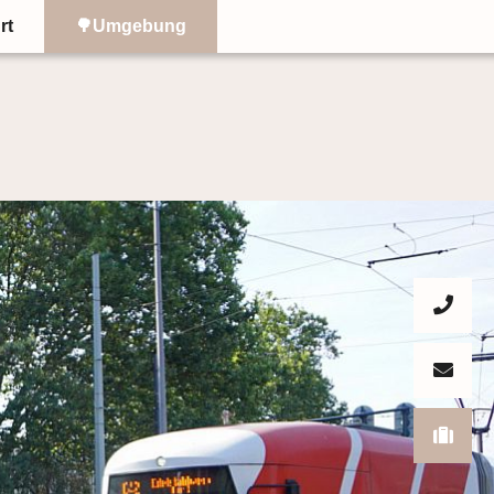
rt
🌳Umgebung