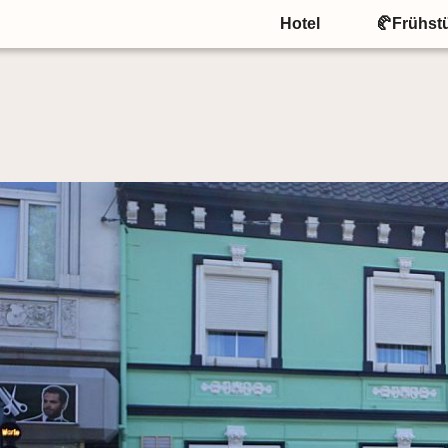
Hotel
🥐Frühst